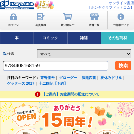
オンライン書店
【ホンヤクラブドットコム】
ログイン
会員登録
買い物かご
店舗一覧
ご利用ガイド
本
コミック
雑誌
その他商材
検索
注目のキーワード：
東野圭吾
｜
グローグー
｜
課題図書
｜
夏休みドリル
｜
ゲッターズ 2027
｜
十二国記【予約】
【ご案内】お盆期間の配送について