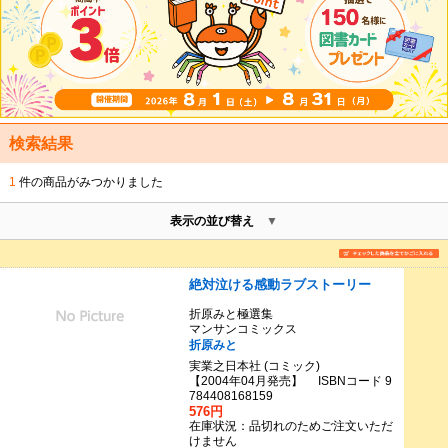
検索結果
1
件の商品がみつかりました
表示の並び替え
絶対泣ける感動ラブストーリー
折原みと極選集
マンサンコミックス
折原みと
実業之日本社 (コミック)
【2004年04月発売】 ISBNコード 9
784408168159
576円
在庫状況：品切れのためご注文いただ
けません