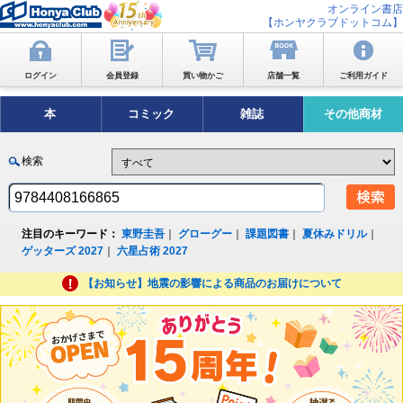
オンライン書店
【ホンヤクラブドットコム】
ログイン
会員登録
買い物かご
店舗一覧
ご利用ガイド
本
コミック
雑誌
その他商材
検索
注目のキーワード：
東野圭吾
｜
グローグー
｜
課題図書
｜
夏休みドリル
｜
ゲッターズ 2027
｜
六星占術 2027
【お知らせ】地震の影響による商品のお届けについて