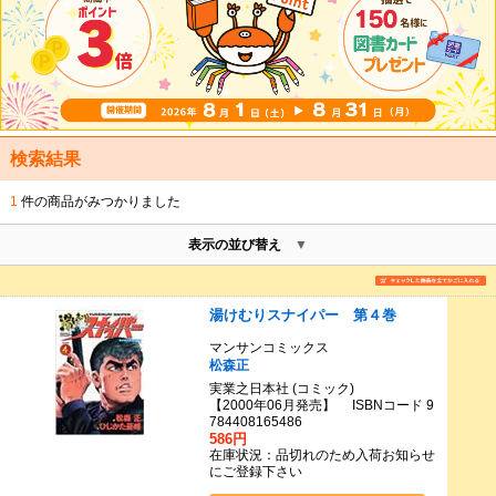
検索結果
1
件の商品がみつかりました
表示の並び替え
湯けむりスナイパー 第４巻
マンサンコミックス
松森正
実業之日本社 (コミック)
【2000年06月発売】 ISBNコード 9
784408165486
586円
在庫状況：品切れのため入荷お知らせ
にご登録下さい