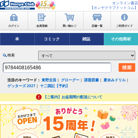
オンライン書店
【ホンヤクラブドットコム】
ログイン
会員登録
買い物かご
店舗一覧
ご利用ガイド
本
コミック
雑誌
その他商材
検索
注目のキーワード：
東野圭吾
｜
グローグー
｜
課題図書
｜
夏休みドリル
｜
ゲッターズ 2027
｜
十二国記【予約】
【ご案内】お盆期間の配送について