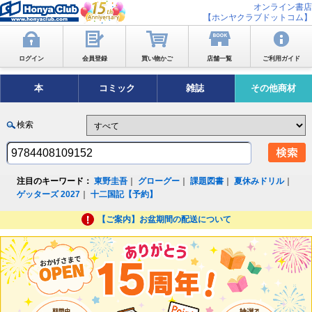
オンライン書店
【ホンヤクラブドットコム】
ログイン
会員登録
買い物かご
店舗一覧
ご利用ガイド
本
コミック
雑誌
その他商材
検索
注目のキーワード：
東野圭吾
｜
グローグー
｜
課題図書
｜
夏休みドリル
｜
ゲッターズ 2027
｜
十二国記【予約】
【ご案内】お盆期間の配送について