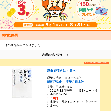
検索結果
1
件の商品がみつかりました
表示の並び替え
運命を拓きゆく者へ
理想を携え、道は一歩ずつ
新渡戸稲造
実業之日本社
実業之日本社 (Ｂ６)
【2011年12月発売】 ISBNコード 9
784408109152
1,650円
在庫状況：品切れのためご注文いただ
けません