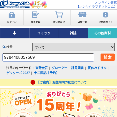
オンライン書店
【ホンヤクラブドットコム】
ログイン
会員登録
買い物かご
店舗一覧
ご利用ガイド
本
コミック
雑誌
その他商材
検索
注目のキーワード：
東野圭吾
｜
グローグー
｜
課題図書
｜
夏休みドリル
｜
ゲッターズ 2027
｜
十二国記【予約】
【ご案内】お盆期間の配送について