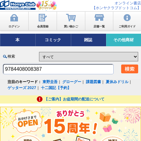
オンライン書店
【ホンヤクラブドットコム】
ログイン
会員登録
買い物かご
店舗一覧
ご利用ガイド
本
コミック
雑誌
その他商材
検索
注目のキーワード：
東野圭吾
｜
グローグー
｜
課題図書
｜
夏休みドリル
｜
ゲッターズ 2027
｜
十二国記【予約】
【ご案内】お盆期間の配送について