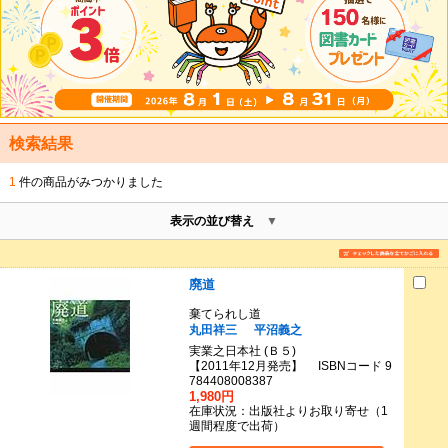
検索結果
1
件の商品がみつかりました
表示の並び替え
廃道
棄てられし道
丸田祥三
平沼義之
実業之日本社 (Ｂ５)
【2011年12月発売】 ISBNコード 9
784408008387
1,980円
在庫状況：出版社よりお取り寄せ（1
週間程度で出荷）