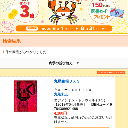
検索結果
1
件の商品がみつかりました
表示の並び替え
丸尾畫報ＤＸ３
Ｐａｎーｅｘｏｔｉｃａ
丸尾末広
エディシオン・トレヴィル (Ｂ５)
【2018年04月発売】 ISBNコード 9
784309921488
4,180円
在庫状況：品切れのためご注文いただ
けません