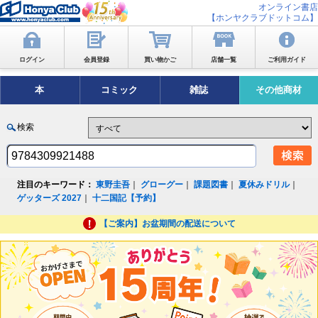
オンライン書店
【ホンヤクラブドットコム】
ログイン
会員登録
買い物かご
店舗一覧
ご利用ガイド
本
コミック
雑誌
その他商材
検索
注目のキーワード：
東野圭吾
｜
グローグー
｜
課題図書
｜
夏休みドリル
｜
ゲッターズ 2027
｜
十二国記【予約】
【ご案内】お盆期間の配送について