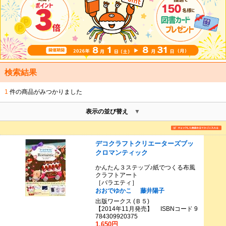
検索結果
1
件の商品がみつかりました
表示の並び替え
デコクラフトクリエーターズブッ
クロマンティック
かんたん３ステップ♪紙でつくる布風
クラフトアート
［バラエティ］
おおでゆかこ
藤井陽子
出版ワークス (Ｂ５)
【2014年11月発売】 ISBNコード 9
784309920375
1,650円