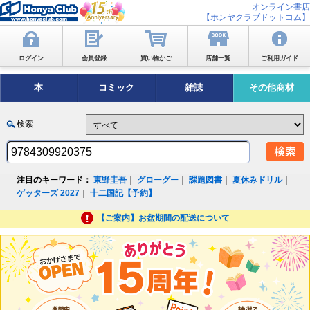
オンライン書店
【ホンヤクラブドットコム】
ログイン
会員登録
買い物かご
店舗一覧
ご利用ガイド
本
コミック
雑誌
その他商材
検索
注目のキーワード：
東野圭吾
｜
グローグー
｜
課題図書
｜
夏休みドリル
｜
ゲッターズ 2027
｜
十二国記【予約】
【ご案内】お盆期間の配送について