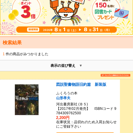
検索結果
1
件の商品がみつかりました
表示の並び替え
図説聖書物語旧約篇 新装版
ふくろうの本
山形孝夫
河出書房新社 (Ｂ５)
【2017年02月発売】 ISBNコード 9
784309762500
2,200円
在庫状況：品切れのため入荷お知らせ
にご登録下さい