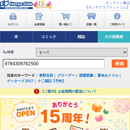
オンライン書店
【ホンヤクラブドットコム】
ログイン
会員登録
買い物かご
店舗一覧
ご利用ガイド
本
コミック
雑誌
その他商材
検索
注目のキーワード：
東野圭吾
｜
グローグー
｜
課題図書
｜
夏休みドリル
｜
ゲッターズ 2027
｜
十二国記【予約】
【ご案内】お盆期間の配送について