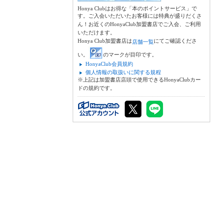
Honya Clubはお得な「本のポイントサービス」で
す。ご入会いただいたお客様には特典が盛りだくさ
ん！お近くのHonyaClub加盟書店でご入会、ご利用
いただけます。
Honya Club加盟書店は
にてご確認くださ
店舗一覧
い。
のマークが目印です。
HonyaClub会員規約
個人情報の取扱いに関する規程
※上記は加盟書店店頭で使用できるHonyaClubカー
ドの規約です。