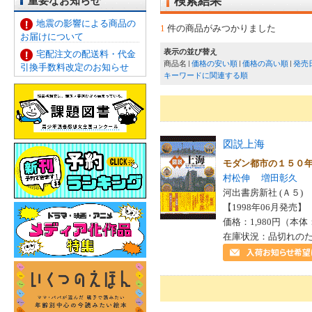
重要なお知らせ
検索結果
地震の影響による商品の
1
件の商品がみつかりました
お届けについて
表示の並び替え
宅配注文の配送料・代金
商品名
価格の安い順
価格の高い順
発売
引換手数料改定のお知らせ
キーワードに関連する順
図説上海
モダン都市の１５０
村松伸
増田彰久
河出書房新社 (Ａ５)
【1998年06月発売】 I
価格：1,980円（本体
在庫状況：品切れの