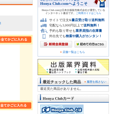
Honya Club.comへようこそ
Honya Club.comは日本出版販売株式会社が運営している
インターネット書店です。
ご利用ガイドはこちら
サイトで注文&
書店受け取り送料無料
順
宅配なら3,000円以上で
送料無料！
予約も取り寄せも
業界屈指の在庫量
外出先でも
検索や購入がカンタン！
店舗一覧はこちら
最近チェックした商品
履歴を残さない
最近見た商品がありません。
Honya Clubカード