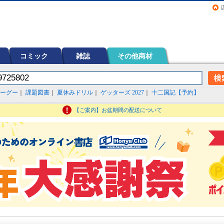
画（コミック）など在庫も充実
コミック
雑誌
その他商材
ーグー
｜
課題図書
｜
夏休みドリル
｜
ゲッターズ 2027
｜
十二国記【予約】
【ご案内】お盆期間の配送について