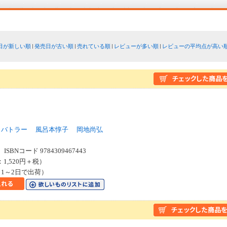
日が新しい順
発売日が古い順
売れている順
レビューが多い順
レビューの平均点が高い
１
．バトラー
風呂本惇子
岡地尚弘
SBNコード 9784309467443
：1,520円＋税）
1～2日で出荷）