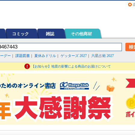
画（コミック）など在庫も充実
コミック
雑誌
その他商材
ーグー
｜
課題図書
｜
夏休みドリル
｜
ゲッターズ 2027
｜
六星占術 2027
【お知らせ】地震の影響による商品のお届けについて