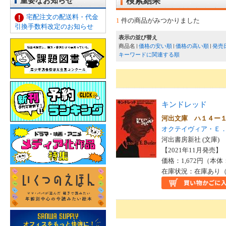
重要なお知らせ
検索結果
宅配注文の配送料・代金
1
件の商品がみつかりました
引換手数料改定のお知らせ
表示の並び替え
商品名
価格の安い順
価格の高い順
発売
キーワードに関連する順
キンドレッド
河出文庫 ハ１４ー
オクテイヴィア・Ｅ
河出書房新社 (文庫)
【2021年11月発売】 I
価格：1,672円（本体
在庫状況：在庫あり（