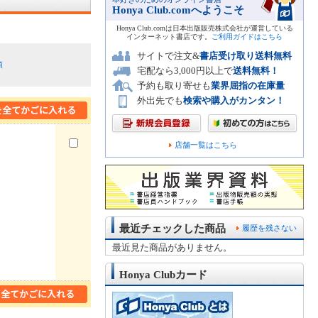
Honya Club.comへようこそ
Honya Club.comは日本出版販売株式会社が運営している
インターネット書店です。
ご利用ガイドはこちら
サイトで注文&
書店受け取り送料無料
順
宅配なら3,000円以上で
送料無料！
予約も取り寄せも
業界屈指の在庫量
外出先でも
検索や購入がカンタン！
店舗一覧はこちら
最近チェックした商品
履歴を残さない
最近見た商品がありません。
Honya Clubカード