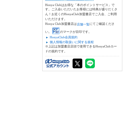
Honya Clubはお得な「本のポイントサービス」で
す。ご入会いただいたお客様には特典が盛りだくさ
ん！お近くのHonyaClub加盟書店でご入会、ご利用
いただけます。
Honya Club加盟書店は
にてご確認くださ
店舗一覧
い。
のマークが目印です。
HonyaClub会員規約
個人情報の取扱いに関する規程
※上記は加盟書店店頭で使用できるHonyaClubカー
ドの規約です。