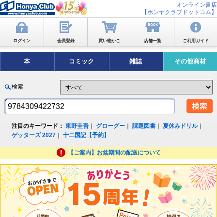
オンライン書店
【ホンヤクラブドットコム】
ログイン
会員登録
買い物かご
店舗一覧
ご利用ガイド
本
コミック
雑誌
その他商材
検索
注目のキーワード：
東野圭吾
｜
グローグー
｜
課題図書
｜
夏休みドリル
｜
ゲッターズ 2027
｜
十二国記【予約】
【ご案内】お盆期間の配送について