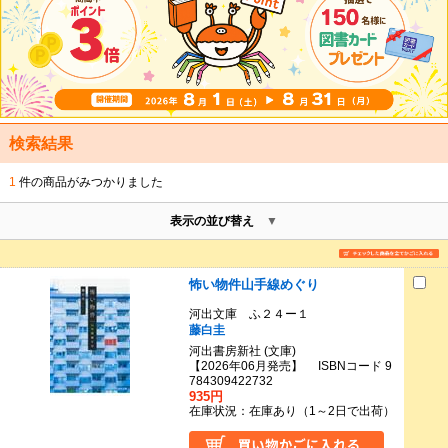
検索結果
1
件の商品がみつかりました
表示の並び替え
怖い物件山手線めぐり
河出文庫 ふ２４ー１
藤白圭
河出書房新社 (文庫)
【2026年06月発売】 ISBNコード 9
784309422732
935円
在庫状況：在庫あり（1～2日で出荷）