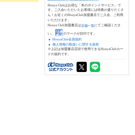
Honya Clubはお得な「本のポイントサービス」で
す。ご入会いただいたお客様には特典が盛りだくさ
ん！お近くのHonyaClub加盟書店でご入会、ご利用
いただけます。
Honya Club加盟書店は
にてご確認くださ
店舗一覧
い。
のマークが目印です。
HonyaClub会員規約
個人情報の取扱いに関する規程
※上記は加盟書店店頭で使用できるHonyaClubカー
ドの規約です。