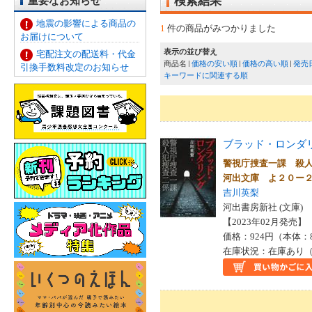
重要なお知らせ
検索結果
地震の影響による商品の
1
件の商品がみつかりました
お届けについて
表示の並び替え
宅配注文の配送料・代金
商品名
価格の安い順
価格の高い順
発売
引換手数料改定のお知らせ
キーワードに関連する順
ブラッド・ロンダ
警視庁捜査一課 殺
河出文庫 よ２０ー
吉川英梨
河出書房新社 (文庫)
【2023年02月発売】 I
価格：924円（本体：
在庫状況：在庫あり（