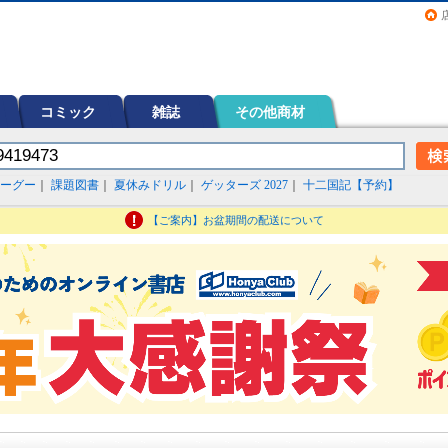
画（コミック）など在庫も充実
コミック
雑誌
その他商材
ーグー
｜
課題図書
｜
夏休みドリル
｜
ゲッターズ 2027
｜
十二国記【予約】
【ご案内】お盆期間の配送について