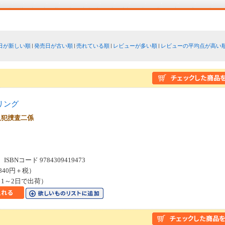
日が新しい順
発売日が古い順
売れている順
レビューが多い順
レビューの平均点が高い
リング
人犯捜査二係
２
SBNコード 9784309419473
840円＋税）
1～2日で出荷）