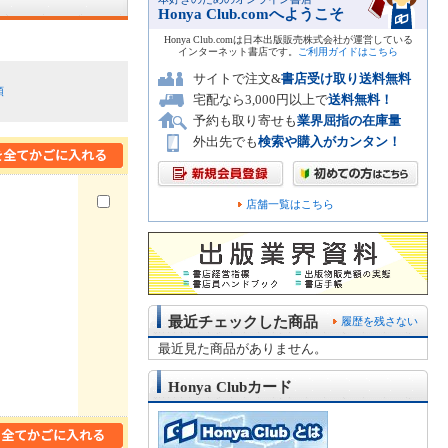
Honya Club.comへようこそ
Honya Club.comは日本出版販売株式会社が運営している
インターネット書店です。
ご利用ガイドはこちら
サイトで注文&
書店受け取り送料無料
順
宅配なら3,000円以上で
送料無料！
予約も取り寄せも
業界屈指の在庫量
外出先でも
検索や購入がカンタン！
店舗一覧はこちら
最近チェックした商品
履歴を残さない
最近見た商品がありません。
Honya Clubカード