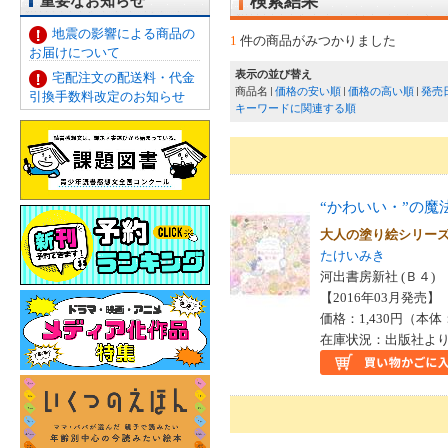
重要なお知らせ
検索結果
地震の影響による商品の
1
件の商品がみつかりました
お届けについて
表示の並び替え
宅配注文の配送料・代金
商品名
価格の安い順
価格の高い順
発売
引換手数料改定のお知らせ
キーワードに関連する順
“かわいい・”の
大人の塗り絵シリ
たけいみき
河出書房新社 (Ｂ４)
【2016年03月発売】 I
価格：1,430円（本体
在庫状況：出版社より