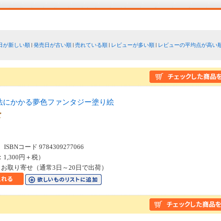
日が新しい順
発売日が古い順
売れている順
レビューが多い順
レビューの平均点が高い
魔法にかかる夢色ファンタジー塗り絵
ーズ
SBNコード 9784309277066
：1,300円＋税）
お取り寄せ（通常3日～20日で出荷）