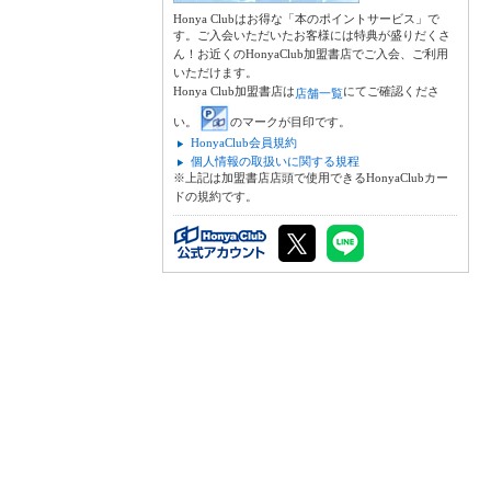
Honya Clubはお得な「本のポイントサービス」で
す。ご入会いただいたお客様には特典が盛りだくさ
ん！お近くのHonyaClub加盟書店でご入会、ご利用
いただけます。
Honya Club加盟書店は
にてご確認くださ
店舗一覧
い。
のマークが目印です。
HonyaClub会員規約
個人情報の取扱いに関する規程
※上記は加盟書店店頭で使用できるHonyaClubカー
ドの規約です。