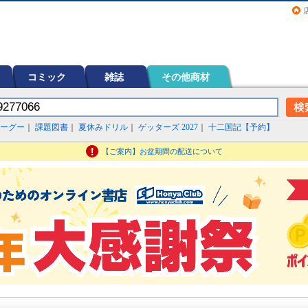
画（コミック）など在庫も充実
コミック
雑誌
その他商材
ーグー
｜
課題図書
｜
夏休みドリル
｜
ゲッターズ 2027
｜
十二国記【予約】
【ご案内】お盆期間の配送について