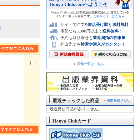
Honya Club.comへようこそ
Honya Club.comは日本出版販売株式会社が運営している
インターネット書店です。
ご利用ガイドはこちら
サイトで注文&
書店受け取り送料無料
順
宅配なら3,000円以上で
送料無料！
予約も取り寄せも
業界屈指の在庫量
外出先でも
検索や購入がカンタン！
店舗一覧はこちら
最近チェックした商品
履歴を残さない
最近見た商品がありません。
Honya Clubカード