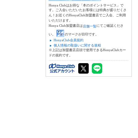
Honya Clubはお得な「本のポイントサービス」で
す。ご入会いただいたお客様には特典が盛りだくさ
ん！お近くのHonyaClub加盟書店でご入会、ご利用
いただけます。
Honya Club加盟書店は
にてご確認くださ
店舗一覧
い。
のマークが目印です。
HonyaClub会員規約
個人情報の取扱いに関する規程
※上記は加盟書店店頭で使用できるHonyaClubカー
ドの規約です。