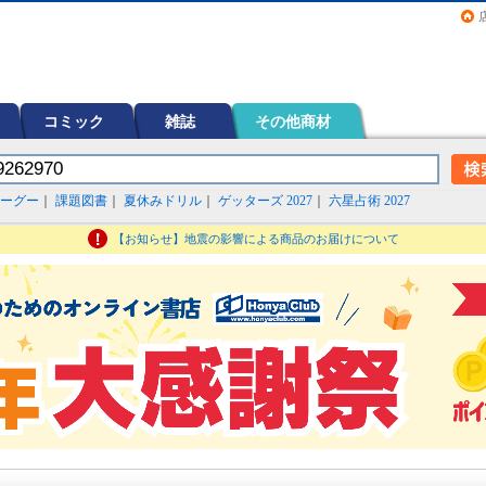
画（コミック）など在庫も充実
コミック
雑誌
その他商材
ーグー
｜
課題図書
｜
夏休みドリル
｜
ゲッターズ 2027
｜
六星占術 2027
【お知らせ】地震の影響による商品のお届けについて