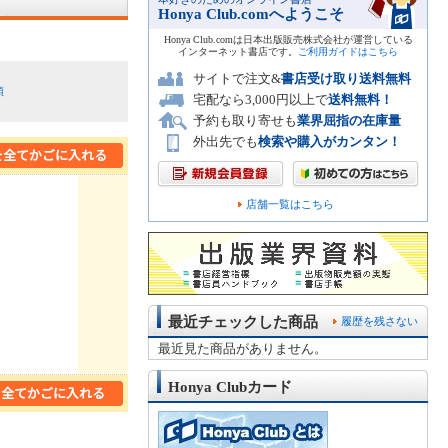
Honya Club.comへようこそ
Honya Club.comは日本出版販売株式会社が運営している
インターネット書店です。
ご利用ガイドはこちら
サイトで注文&
書店受け取り送料無料
順
宅配なら3,000円以上で
送料無料！
予約も取り寄せも
業界屈指の在庫量
外出先でも
検索や購入がカンタン！
店舗一覧はこちら
最近チェックした商品
履歴を残さない
最近見た商品がありません。
Honya Clubカード