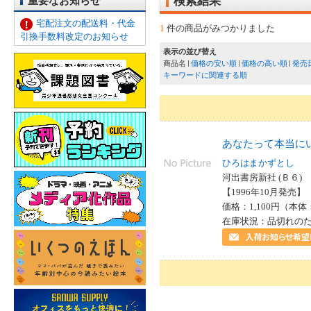
重要なお知らせ
検索結果
宅配注文の配送料・代金
1
件の商品がみつかりました
引換手数料改定のお知らせ
表示の並び替え
商品名
価格の安い順
価格の高い順
発売
キーワードに関連する順
あなたって本当に
ひろはまかずとし
河出書房新社 (Ｂ６)
【1996年10月発売】 I
価格：1,100円（本体
在庫状況：品切れの