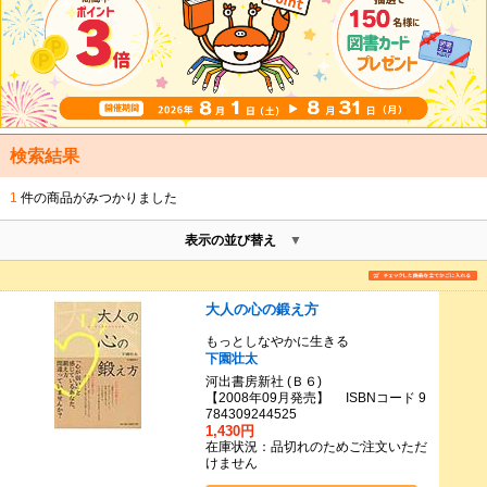
検索結果
1
件の商品がみつかりました
表示の並び替え
大人の心の鍛え方
もっとしなやかに生きる
下園壮太
河出書房新社 (Ｂ６)
【2008年09月発売】 ISBNコード 9
784309244525
1,430円
在庫状況：品切れのためご注文いただ
けません