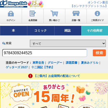
オンライン書店
【ホンヤクラブドットコム】
ログイン
会員登録
買い物かご
店舗一覧
ご利用ガイド
本
コミック
雑誌
その他商材
検索
注目のキーワード：
東野圭吾
｜
グローグー
｜
課題図書
｜
夏休みドリル
｜
ゲッターズ 2027
｜
十二国記【予約】
【ご案内】お盆期間の配送について