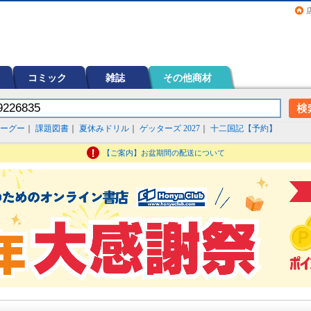
画（コミック）など在庫も充実
コミック
雑誌
その他商材
ーグー
｜
課題図書
｜
夏休みドリル
｜
ゲッターズ 2027
｜
十二国記【予約】
【ご案内】お盆期間の配送について