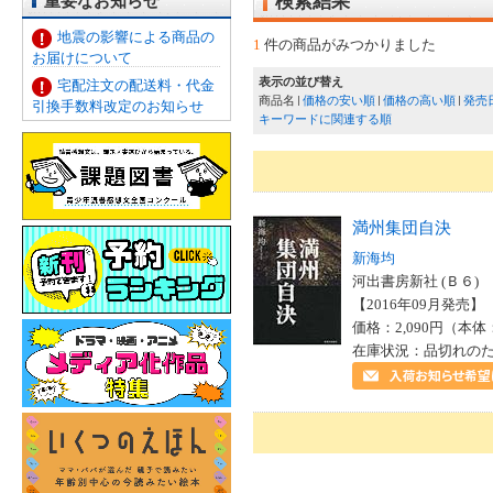
重要なお知らせ
検索結果
地震の影響による商品の
1
件の商品がみつかりました
お届けについて
表示の並び替え
宅配注文の配送料・代金
商品名
価格の安い順
価格の高い順
発売
引換手数料改定のお知らせ
キーワードに関連する順
満州集団自決
新海均
河出書房新社 (Ｂ６)
【2016年09月発売】 I
価格：2,090円（本体
在庫状況：品切れの