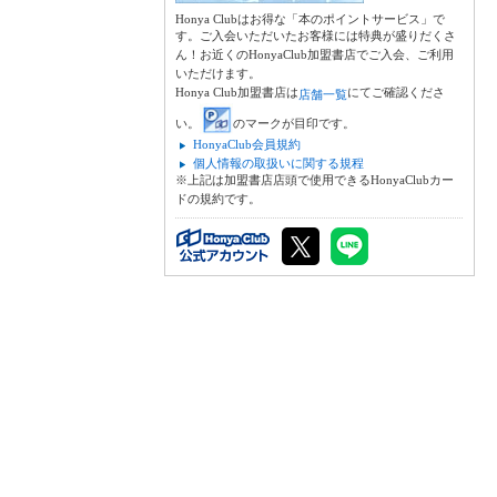
Honya Clubはお得な「本のポイントサービス」で
す。ご入会いただいたお客様には特典が盛りだくさ
ん！お近くのHonyaClub加盟書店でご入会、ご利用
いただけます。
Honya Club加盟書店は
にてご確認くださ
店舗一覧
い。
のマークが目印です。
HonyaClub会員規約
個人情報の取扱いに関する規程
※上記は加盟書店店頭で使用できるHonyaClubカー
ドの規約です。