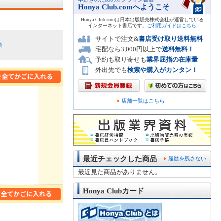
Honya Club.comへようこそ
Honya Club.comは日本出版販売株式会社が運営している
インターネット書店です。
ご利用ガイドはこちら
サイトで注文&
書店受け取り送料無料
順
宅配なら3,000円以上で
送料無料！
予約も取り寄せも
業界屈指の在庫量
外出先でも
検索や購入がカンタン！
店舗一覧はこちら
最近チェックした商品
履歴を残さない
最近見た商品がありません。
Honya Clubカード