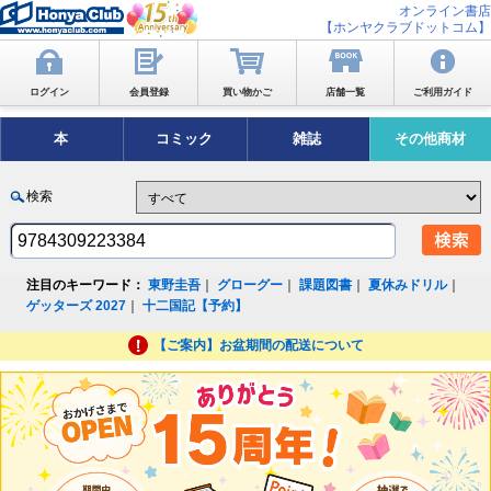
オンライン書店
【ホンヤクラブドットコム】
ログイン
会員登録
買い物かご
店舗一覧
ご利用ガイド
本
コミック
雑誌
その他商材
検索
注目のキーワード：
東野圭吾
｜
グローグー
｜
課題図書
｜
夏休みドリル
｜
ゲッターズ 2027
｜
十二国記【予約】
【ご案内】お盆期間の配送について