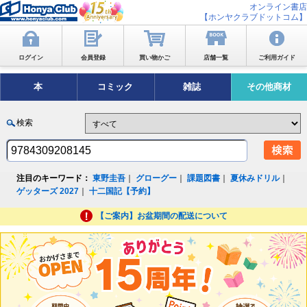
オンライン書店
【ホンヤクラブドットコム】
ログイン
会員登録
買い物かご
店舗一覧
ご利用ガイド
本
コミック
雑誌
その他商材
検索
注目のキーワード：
東野圭吾
｜
グローグー
｜
課題図書
｜
夏休みドリル
｜
ゲッターズ 2027
｜
十二国記【予約】
【ご案内】お盆期間の配送について