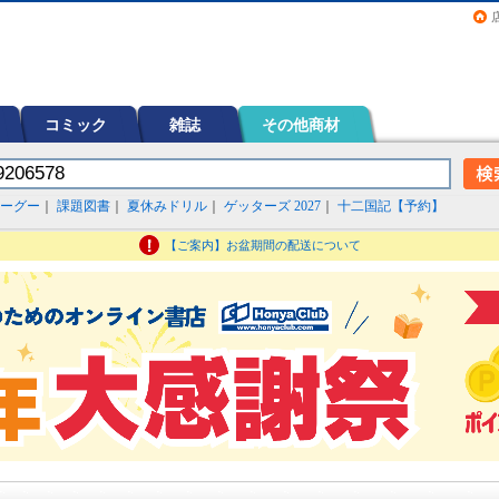
画（コミック）など在庫も充実
コミック
雑誌
その他商材
ーグー
｜
課題図書
｜
夏休みドリル
｜
ゲッターズ 2027
｜
十二国記【予約】
【ご案内】お盆期間の配送について