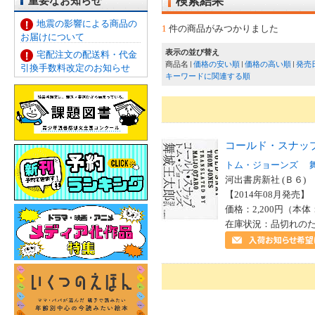
重要なお知らせ
検索結果
地震の影響による商品の
1
件の商品がみつかりました
お届けについて
表示の並び替え
宅配注文の配送料・代金
商品名
価格の安い順
価格の高い順
発売
引換手数料改定のお知らせ
キーワードに関連する順
コールド・スナッ
トム・ジョーンズ
河出書房新社 (Ｂ６)
【2014年08月発売】 I
価格：2,200円（本体
在庫状況：品切れの