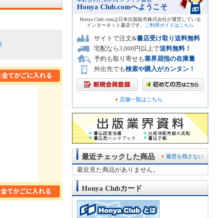
Honya Club.comへようこそ
Honya Club.comは日本出版販売株式会社が運営している
インターネット書店です。
ご利用ガイドはこちら
サイトで注文&
書店受け取り送料無料
順
宅配なら3,000円以上で
送料無料！
予約も取り寄せも
業界屈指の在庫量
外出先でも
検索や購入がカンタン！
店舗一覧はこちら
最近チェックした商品
履歴を残さない
最近見た商品がありません。
Honya Clubカード