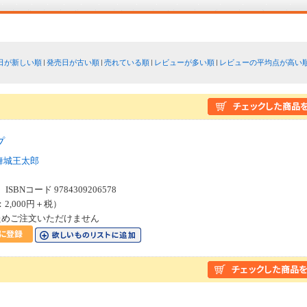
日が新しい順
発売日が古い順
売れている順
レビューが多い順
レビューの平均点が高い
プ
舞城王太郎
SBNコード 9784309206578
：2,000円＋税）
ためご注文いただけません