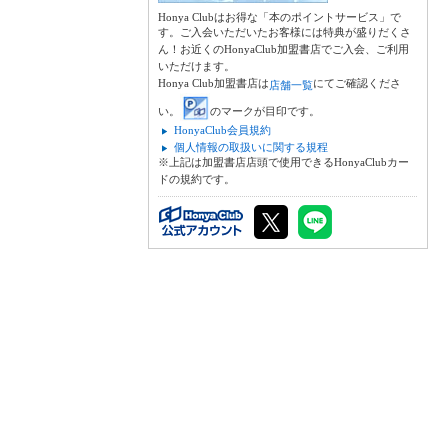
Honya Clubはお得な「本のポイントサービス」で
す。ご入会いただいたお客様には特典が盛りだくさ
ん！お近くのHonyaClub加盟書店でご入会、ご利用
いただけます。
Honya Club加盟書店は
にてご確認くださ
店舗一覧
い。
のマークが目印です。
HonyaClub会員規約
個人情報の取扱いに関する規程
※上記は加盟書店店頭で使用できるHonyaClubカー
ドの規約です。