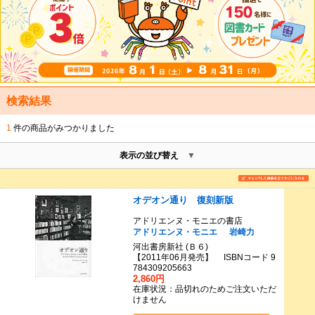
検索結果
1
件の商品がみつかりました
表示の並び替え
オデオン通り 復刻新版
アドリエンヌ・モニエの書店
アドリエンヌ・モニエ
岩崎力
河出書房新社 (Ｂ６)
【2011年06月発売】 ISBNコード 9
784309205663
2,860円
在庫状況：品切れのためご注文いただ
けません