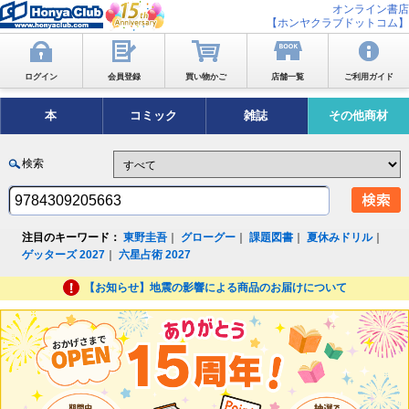
オンライン書店
【ホンヤクラブドットコム】
ログイン
会員登録
買い物かご
店舗一覧
ご利用ガイド
本
コミック
雑誌
その他商材
検索
注目のキーワード：
東野圭吾
｜
グローグー
｜
課題図書
｜
夏休みドリル
｜
ゲッターズ 2027
｜
六星占術 2027
【お知らせ】地震の影響による商品のお届けについて