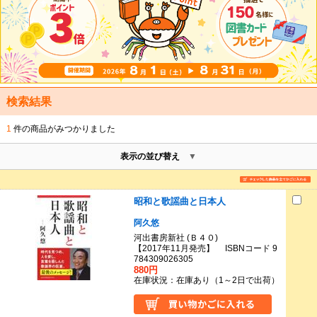
検索結果
1
件の商品がみつかりました
表示の並び替え
昭和と歌謡曲と日本人
阿久悠
河出書房新社 (Ｂ４０)
【2017年11月発売】 ISBNコード 9
784309026305
880円
在庫状況：在庫あり（1～2日で出荷）