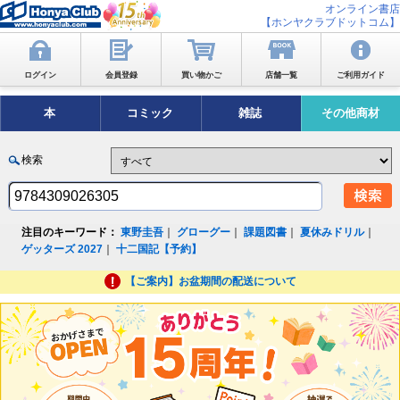
オンライン書店
【ホンヤクラブドットコム】
ログイン
会員登録
買い物かご
店舗一覧
ご利用ガイド
本
コミック
雑誌
その他商材
検索
注目のキーワード：
東野圭吾
｜
グローグー
｜
課題図書
｜
夏休みドリル
｜
ゲッターズ 2027
｜
十二国記【予約】
【ご案内】お盆期間の配送について