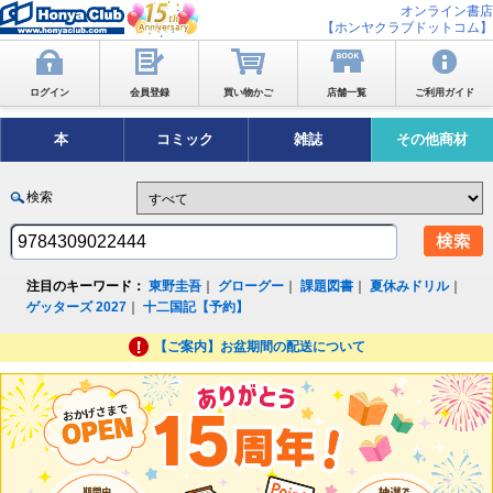
オンライン書店
【ホンヤクラブドットコム】
ログイン
会員登録
買い物かご
店舗一覧
ご利用ガイド
本
コミック
雑誌
その他商材
検索
注目のキーワード：
東野圭吾
｜
グローグー
｜
課題図書
｜
夏休みドリル
｜
ゲッターズ 2027
｜
十二国記【予約】
【ご案内】お盆期間の配送について