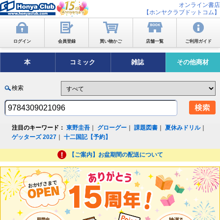
オンライン書店
【ホンヤクラブドットコム】
ログイン
会員登録
買い物かご
店舗一覧
ご利用ガイド
本
コミック
雑誌
その他商材
検索
注目のキーワード：
東野圭吾
｜
グローグー
｜
課題図書
｜
夏休みドリル
｜
ゲッターズ 2027
｜
十二国記【予約】
【ご案内】お盆期間の配送について