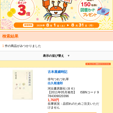
検索結果
1
件の商品がみつかりました
表示の並び替え
古本屋歳時記
俳句つれづれ草
出久根達郎
河出書房新社 (Ｂ６)
【2011年05月発売】 ISBNコード 9
784309020396
1,760円
在庫状況：品切れのためご注文いただ
けません