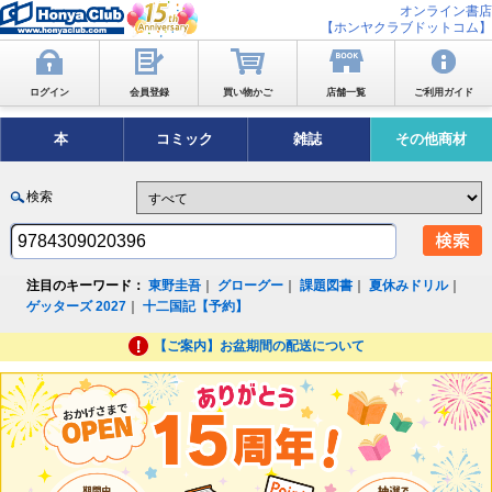
オンライン書店
【ホンヤクラブドットコム】
ログイン
会員登録
買い物かご
店舗一覧
ご利用ガイド
本
コミック
雑誌
その他商材
検索
注目のキーワード：
東野圭吾
｜
グローグー
｜
課題図書
｜
夏休みドリル
｜
ゲッターズ 2027
｜
十二国記【予約】
【ご案内】お盆期間の配送について