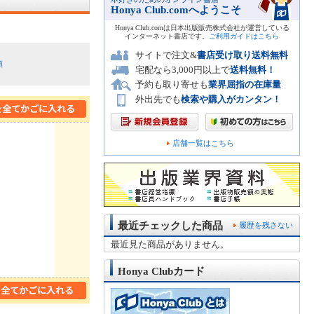
Honya Club.comへようこそ
Honya Club.comは日本出版販売株式会社が運営している
インターネット書店です。
ご利用ガイドはこちら
サイトで注文&
書店受け取り送料無料
順
宅配なら3,000円以上で
送料無料！
予約も取り寄せも
業界屈指の在庫量
外出先でも
検索や購入がカンタン！
店舗一覧はこちら
最近チェックした商品
履歴を残さない
最近見た商品がありません。
Honya Clubカード