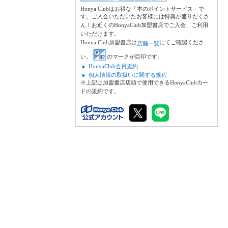
Honya Clubはお得な「本のポイントサービス」で
す。ご入会いただいたお客様には特典が盛りだくさ
ん！お近くのHonyaClub加盟書店でご入会、ご利用
いただけます。
Honya Club加盟書店は
にてご確認くださ
店舗一覧
い。
のマークが目印です。
HonyaClub会員規約
個人情報の取扱いに関する規程
※上記は加盟書店店頭で使用できるHonyaClubカー
ドの規約です。