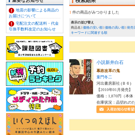
重要なお知らせ
検索結果
地震の影響による商品の
1
件の商品がみつかりました
お届けについて
表示の並び替え
宅配注文の配送料・代金
商品名
価格の安い順
価格の高い順
発売
引換手数料改定のお知らせ
キーワードに関連する順
小説新井白石
幕政改革の鬼
童門冬二
河出書房新社 (Ｂ６)
【2010年01月発売】 I
価格：1,870円（本体
在庫状況：品切れの