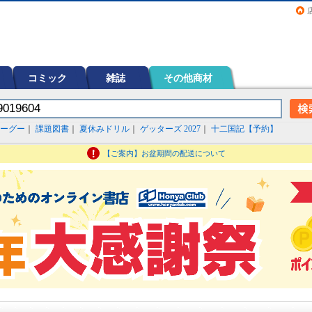
画（コミック）など在庫も充実
コミック
雑誌
その他商材
ーグー
｜
課題図書
｜
夏休みドリル
｜
ゲッターズ 2027
｜
十二国記【予約】
【ご案内】お盆期間の配送について