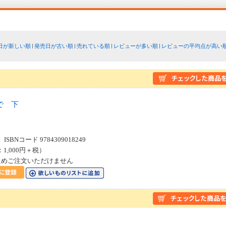
日が新しい順
発売日が古い順
売れている順
レビューが多い順
レビューの平均点が高い
で 下
SBNコード 9784309018249
：1,000円＋税）
ためご注文いただけません