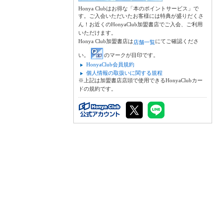
Honya Clubはお得な「本のポイントサービス」で
す。ご入会いただいたお客様には特典が盛りだくさ
ん！お近くのHonyaClub加盟書店でご入会、ご利用
いただけます。
Honya Club加盟書店は
にてご確認くださ
店舗一覧
い。
のマークが目印です。
HonyaClub会員規約
個人情報の取扱いに関する規程
※上記は加盟書店店頭で使用できるHonyaClubカー
ドの規約です。