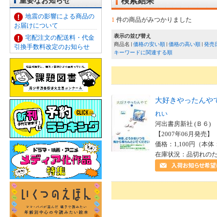
重要なお知らせ
検索結果
地震の影響による商品の
1
件の商品がみつかりました
お届けについて
表示の並び替え
宅配注文の配送料・代金
商品名
価格の安い順
価格の高い順
発売
引換手数料改定のお知らせ
キーワードに関連する順
大好きやったんや
れい
河出書房新社 (Ｂ６)
【2007年06月発売】 I
価格：1,100円（本体
在庫状況：品切れの