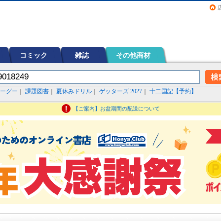
画（コミック）など在庫も充実
コミック
雑誌
その他商材
ーグー
｜
課題図書
｜
夏休みドリル
｜
ゲッターズ 2027
｜
十二国記【予約】
【ご案内】お盆期間の配送について