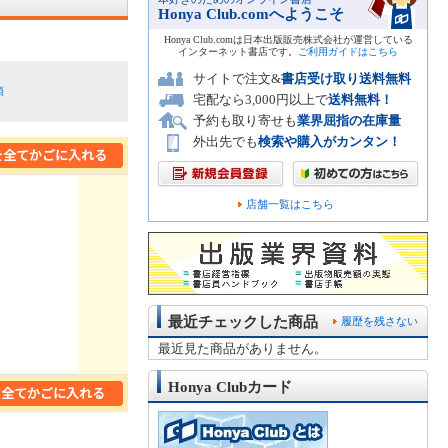
Honya Club.comへようこそ
Honya Club.comは日本出版販売株式会社が運営している
インターネット書店です。
ご利用ガイドはこちら
サイトで注文&
書店受け取り送料無料
順
宅配なら3,000円以上で
送料無料！
予約も取り寄せも
業界屈指の在庫量
外出先でも
検索や購入がカンタン！
店舗一覧はこちら
最近チェックした商品
履歴を残さない
最近見た商品がありません。
Honya Clubカード