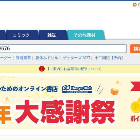
画（コミック）など在庫も充実
コミック
雑誌
その他商材
ーグー
｜
課題図書
｜
夏休みドリル
｜
ゲッターズ 2027
｜
十二国記【予約】
【ご案内】お盆期間の配送について