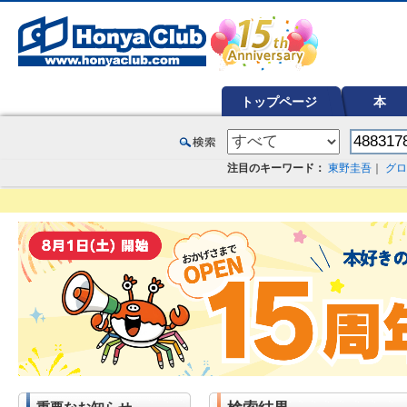
オンライン書店【ホンヤクラブ】はお好きな本屋での受け取りで送料無料！新刊予約・通販も。本（書籍）、雑誌、漫
トップページ
本
注目のキーワード：
東野圭吾
｜
グロ