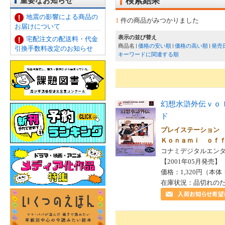
重要なお知らせ
検索結果
地震の影響による商品の
1
件の商品がみつかりました
お届けについて
表示の並び替え
宅配注文の配送料・代金
商品名
価格の安い順
価格の高い順
発売
引換手数料改定のお知らせ
キーワードに関連する順
幻想水滸外伝ｖｏ
ド
プレイステーション
Ｋｏｎａｍｉ ｏｆ
コナミデジタルエンタ
【2001年05月発売】 I
価格：1,320円（本体
在庫状況：品切れの