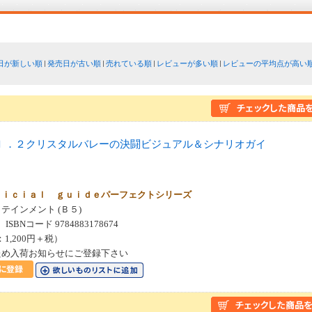
日が新しい順
発売日が古い順
売れている順
レビューが多い順
レビューの平均点が高い
ｌ．２クリスタルバレーの決闘ビジュアル＆シナリオガイ
ｆｉｃｉａｌ ｇｕｉｄｅパーフェクトシリーズ
テインメント (Ｂ５)
SBNコード 9784883178674
：1,200円＋税）
ため入荷お知らせにご登録下さい