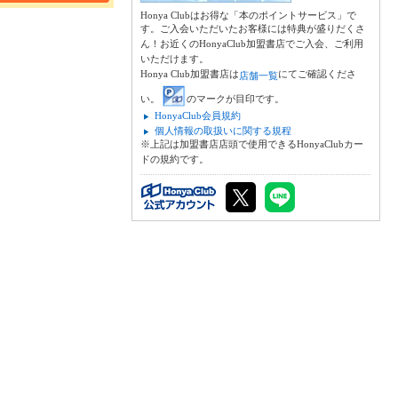
Honya Clubはお得な「本のポイントサービス」で
す。ご入会いただいたお客様には特典が盛りだくさ
ん！お近くのHonyaClub加盟書店でご入会、ご利用
いただけます。
Honya Club加盟書店は
にてご確認くださ
店舗一覧
い。
のマークが目印です。
HonyaClub会員規約
個人情報の取扱いに関する規程
※上記は加盟書店店頭で使用できるHonyaClubカー
ドの規約です。