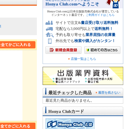
Honya Club.comへようこそ
Honya Club.comは日本出版販売株式会社が運営している
インターネット書店です。
ご利用ガイドはこちら
サイトで注文&
書店受け取り送料無料
順
宅配なら3,000円以上で
送料無料！
予約も取り寄せも
業界屈指の在庫量
外出先でも
検索や購入がカンタン！
店舗一覧はこちら
最近チェックした商品
履歴を残さない
最近見た商品がありません。
Honya Clubカード