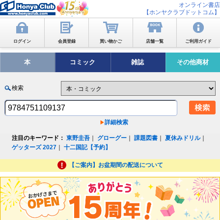
オンライン書店
【ホンヤクラブドットコム】
ログイン
会員登録
買い物かご
店舗一覧
ご利用ガイド
本
コミック
雑誌
その他商材
検索
詳細検索
注目のキーワード：
東野圭吾
｜
グローグー
｜
課題図書
｜
夏休みドリル
｜
ゲッターズ 2027
｜
十二国記【予約】
【ご案内】お盆期間の配送について