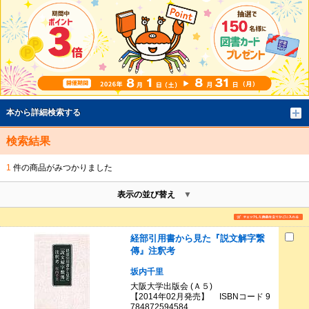
本から詳細検索する
検索結果
1
件の商品がみつかりました
表示の並び替え
経部引用書から見た『説文解字繋
傳』注釈考
坂内千里
大阪大学出版会 (Ａ５)
【2014年02月発売】 ISBNコード 9
784872594584