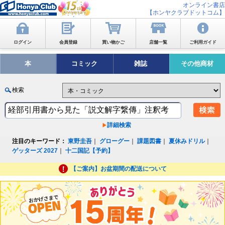
オンライン書店
【ホンヤクラブドットコム】
ログイン
会員登録
買い物かご
店舗一覧
ご利用ガイド
本
コミック
雑誌
その他商材
検索
詳細検索
注目のキーワード：
東野圭吾
｜
グローグー
｜
課題図書
｜
夏休みドリル
｜
ゲッターズ 2027
｜
十二国記【予約】
【ご案内】お盆期間の配送について