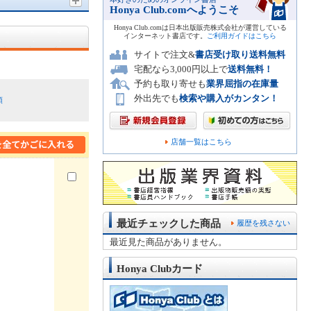
Honya Club.comへようこそ
Honya Club.comは日本出版販売株式会社が運営している
インターネット書店です。
ご利用ガイドはこちら
サイトで注文&
書店受け取り送料無料
宅配なら3,000円以上で
送料無料！
予約も取り寄せも
業界屈指の在庫量
外出先でも
検索や購入がカンタン！
順
店舗一覧はこちら
最近チェックした商品
履歴を残さない
最近見た商品がありません。
Honya Clubカード