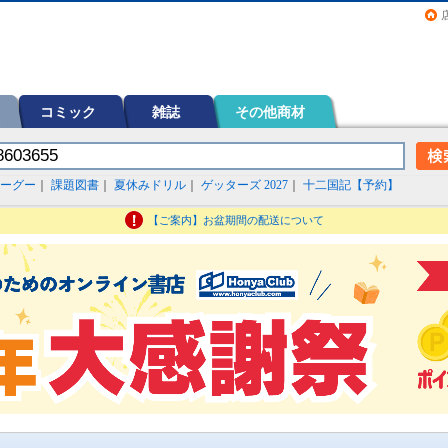
画（コミック）など在庫も充実
コミック
雑誌
その他商材
ーグー
｜
課題図書
｜
夏休みドリル
｜
ゲッターズ 2027
｜
十二国記【予約】
【ご案内】お盆期間の配送について