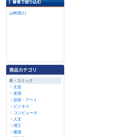
山崎望(1)
本・コミック
文芸
実用
芸術・アート
ビジネス
コンピュータ
人文
理工
建築