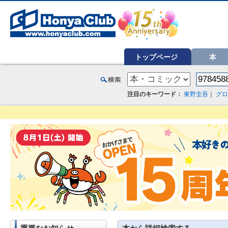
オンライン書店【ホンヤクラブ】はお好きな本屋での受け取りで送料無料！新刊予約・通販も。本（書籍）、雑誌、漫
トップページ
本
注目のキーワード：
東野圭吾
｜
グロ