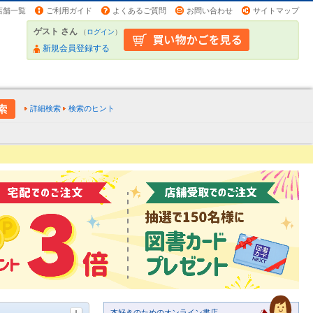
店舗一覧
ご利用ガイド
よくあるご質問
お問い合わせ
サイトマップ
ゲスト さん
（
ログイン
）
新規会員登録する
詳細検索
検索のヒント
本好きのためのオンライン書店