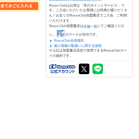
Honya Clubはお得な「本のポイントサービス」で
す。ご入会いただいたお客様には特典が盛りだくさ
ん！お近くのHonyaClub加盟書店でご入会、ご利用
いただけます。
Honya Club加盟書店は
にてご確認くださ
店舗一覧
い。
のマークが目印です。
HonyaClub会員規約
個人情報の取扱いに関する規程
※上記は加盟書店店頭で使用できるHonyaClubカー
ドの規約です。