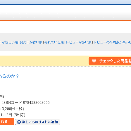
日が新しい順
発売日が古い順
売れている順
レビューが多い順
レビューの平均点が高い
あるのか？
５
判)
SBNコード 9784588603655
：3,200円＋税）
1～2日で出荷）