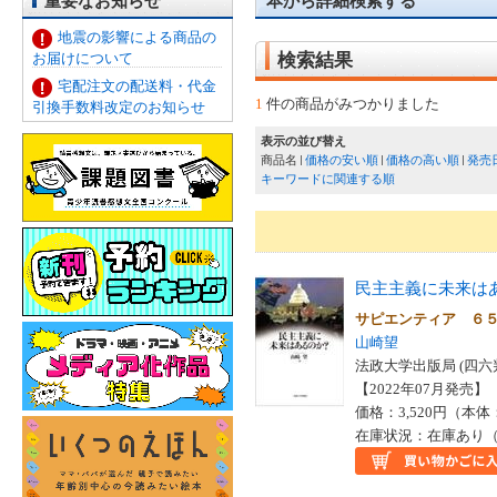
重要なお知らせ
本から詳細検索する
地震の影響による商品の
お届けについて
検索結果
宅配注文の配送料・代金
1
件の商品がみつかりました
引換手数料改定のお知らせ
表示の並び替え
商品名
価格の安い順
価格の高い順
発売
キーワードに関連する順
民主主義に未来は
サピエンティア ６
山崎望
法政大学出版局 (四六
【2022年07月発売】 I
価格：3,520円（本体
在庫状況：在庫あり（