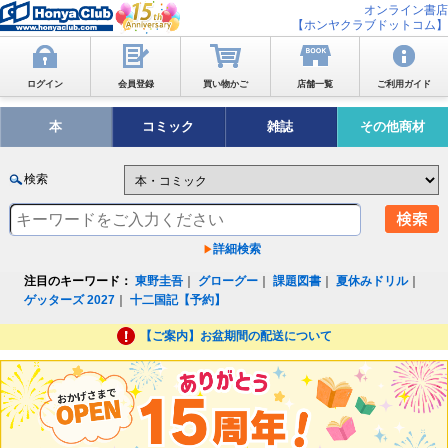
オンライン書店
【ホンヤクラブドットコム】
ログイン
会員登録
買い物かご
店舗一覧
ご利用ガイド
本
コミック
雑誌
その他商材
検索
詳細検索
注目のキーワード：
東野圭吾
｜
グローグー
｜
課題図書
｜
夏休みドリル
｜
ゲッターズ 2027
｜
十二国記【予約】
【ご案内】お盆期間の配送について