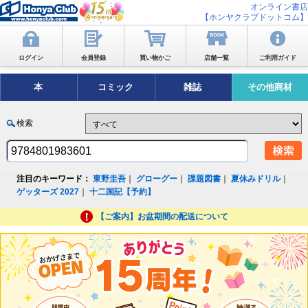
オンライン書店
【ホンヤクラブドットコム】
ログイン
会員登録
買い物かご
店舗一覧
ご利用ガイド
本
コミック
雑誌
その他商材
検索
注目のキーワード：
東野圭吾
｜
グローグー
｜
課題図書
｜
夏休みドリル
｜
ゲッターズ 2027
｜
十二国記【予約】
【ご案内】お盆期間の配送について