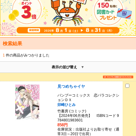
検索結果
1
件の商品がみつかりました
表示の並び替え
見つめちゃイヤ
バンブーコミックス 恋パラコレクシ
ョンＤＸ
卯崎ひとみ
竹書房 (コミック)
【2024年06月発売】 ISBNコード 9
784801983601
858円
在庫状況：出版社よりお取り寄せ（通
常3日～20日で出荷）