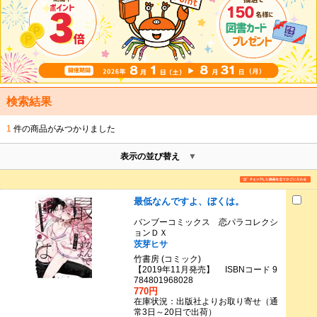
検索結果
1
件の商品がみつかりました
表示の並び替え
最低なんですよ、ぼくは。
バンブーコミックス 恋パラコレクシ
ョンＤＸ
茨芽ヒサ
竹書房 (コミック)
【2019年11月発売】 ISBNコード 9
784801968028
770円
在庫状況：出版社よりお取り寄せ（通
常3日～20日で出荷）