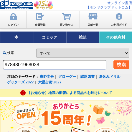
オンライン書店
【ホンヤクラブドットコム】
ログイン
会員登録
買い物かご
店舗一覧
ご利用ガイド
本
コミック
雑誌
その他商材
検索
注目のキーワード：
東野圭吾
｜
グローグー
｜
課題図書
｜
夏休みドリル
｜
ゲッターズ 2027
｜
六星占術 2027
【お知らせ】地震の影響による商品のお届けについて