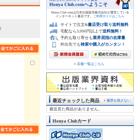
Honya Club.comへようこそ
Honya Club.comは日本出版販売株式会社が運営している
インターネット書店です。
ご利用ガイドはこちら
サイトで注文&
書店受け取り送料無料
順
宅配なら3,000円以上で
送料無料！
予約も取り寄せも
業界屈指の在庫量
外出先でも
検索や購入がカンタン！
店舗一覧はこちら
最近チェックした商品
履歴を残さない
最近見た商品がありません。
Honya Clubカード