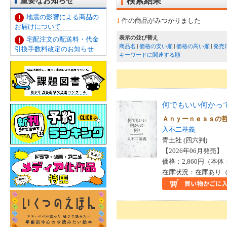
重要なお知らせ
検索結果
地震の影響による商品の
1
件の商品がみつかりました
お届けについて
表示の並び替え
宅配注文の配送料・代金
商品名
価格の安い順
価格の高い順
発売
引換手数料改定のお知らせ
キーワードに関連する順
何でもいい何かっ
Ａｎｙーｎｅｓｓの
入不二基義
青土社 (四六判)
【2026年06月発売】 I
価格：2,860円（本体
在庫状況：在庫あり（