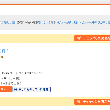
日が新しい順
発売日が古い順
売れている順
レビューが多い順
レビューの平均点が高い
て何？
哲学
SBNコード 9784791777877
：2,600円＋税）
1～2日で出荷）