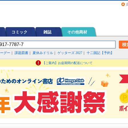
画（コミック）など在庫も充実
コミック
雑誌
その他商材
ーグー
｜
課題図書
｜
夏休みドリル
｜
ゲッターズ 2027
｜
十二国記【予約】
【ご案内】お盆期間の配送について