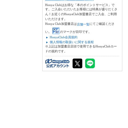
Honya Clubはお得な「本のポイントサービス」で
す。ご入会いただいたお客様には特典が盛りだくさ
ん！お近くのHonyaClub加盟書店でご入会、ご利用
いただけます。
Honya Club加盟書店は
にてご確認くださ
店舗一覧
い。
のマークが目印です。
HonyaClub会員規約
個人情報の取扱いに関する規程
※上記は加盟書店店頭で使用できるHonyaClubカー
ドの規約です。