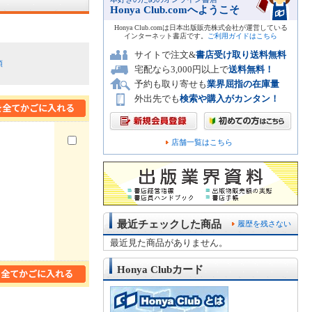
Honya Club.comへようこそ
Honya Club.comは日本出版販売株式会社が運営している
インターネット書店です。
ご利用ガイドはこちら
サイトで注文&
書店受け取り送料無料
順
宅配なら3,000円以上で
送料無料！
予約も取り寄せも
業界屈指の在庫量
外出先でも
検索や購入がカンタン！
店舗一覧はこちら
最近チェックした商品
履歴を残さない
最近見た商品がありません。
Honya Clubカード