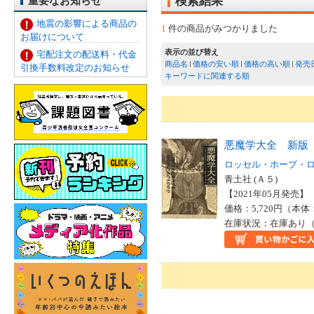
重要なお知らせ
検索結果
地震の影響による商品の
1
件の商品がみつかりました
お届けについて
表示の並び替え
宅配注文の配送料・代金
商品名
価格の安い順
価格の高い順
発売
引換手数料改定のお知らせ
キーワードに関連する順
悪魔学大全 新版
ロッセル・ホープ・
青土社 (Ａ５)
【2021年05月発売】 I
価格：5,720円（本体
在庫状況：在庫あり（