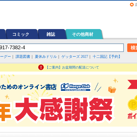
画（コミック）など在庫も充実
コミック
雑誌
その他商材
ーグー
｜
課題図書
｜
夏休みドリル
｜
ゲッターズ 2027
｜
十二国記【予約】
【ご案内】お盆期間の配送について