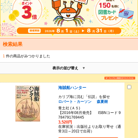
検索結果
1
件の商品がみつかりました
表示の並び替え
海賊船ハンター
カリブ海に沈む「伝説」を探せ
ロバート・カーソン
森夏樹
青土社 (Ａ５)
【2016年08月発売】 ISBNコード 9
784791769445
3,520円
在庫状況：出版社よりお取り寄せ（通
常3日～20日で出荷）