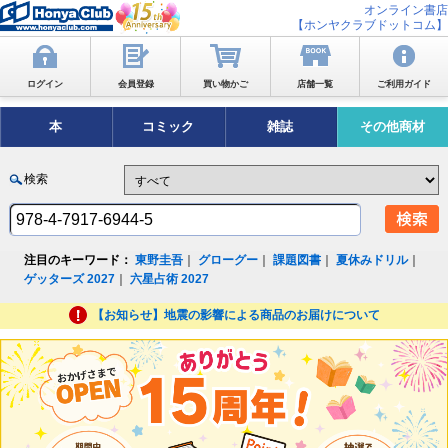
オンライン書店
【ホンヤクラブドットコム】
ログイン
会員登録
買い物かご
店舗一覧
ご利用ガイド
本
コミック
雑誌
その他商材
検索
注目のキーワード：
東野圭吾
｜
グローグー
｜
課題図書
｜
夏休みドリル
｜
ゲッターズ 2027
｜
六星占術 2027
【お知らせ】地震の影響による商品のお届けについて