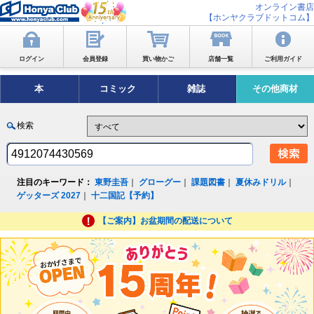
オンライン書店
【ホンヤクラブドットコム】
ログイン
会員登録
買い物かご
店舗一覧
ご利用ガイド
本
コミック
雑誌
その他商材
検索
注目のキーワード：
東野圭吾
｜
グローグー
｜
課題図書
｜
夏休みドリル
｜
ゲッターズ 2027
｜
十二国記【予約】
【ご案内】お盆期間の配送について