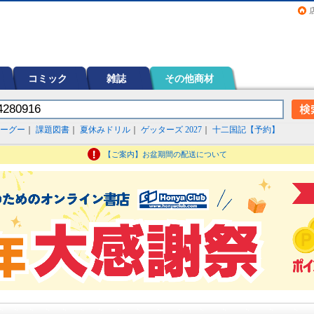
画（コミック）など在庫も充実
コミック
雑誌
その他商材
ーグー
｜
課題図書
｜
夏休みドリル
｜
ゲッターズ 2027
｜
十二国記【予約】
【ご案内】お盆期間の配送について