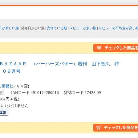
日が新しい順
発売日が古い順
売れている順
レビューが多い順
レビューの平均点が高い
 ＢＡＺＡＡＲ （ハーパーズバザー）増刊 山下智久 特
 ０９月号
人画報社
(Ａ４変)
】 JANコード 4910174280916 雑誌コード 17428-09
664円＋税）
文いただけません