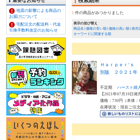
重要なお知らせ
検索結果
地震の影響による商品の
1
件の商品がみつかりました
お届けについて
表示の並び替え
宅配注文の配送料・代金
商品名
価格の安い順
価格の高い順
発売
引換手数料改定のお知らせ
キーワードに関連する順
Ｈａｒｐｅｒ’ｓ
別版 ２０２１年
不定期
ハースト婦
【2021年07月19日発売
価格：730円（本体：
在庫状況：現在ご注