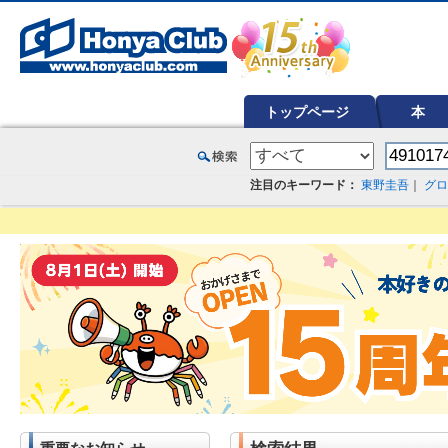
オンライン書店【ホンヤクラブ】はお好きな本屋での受け取りで送料無料！新刊予約・通販も。本（書籍）、雑誌、漫
トップページ
本
注目のキーワード：
東野圭吾
｜
グロ