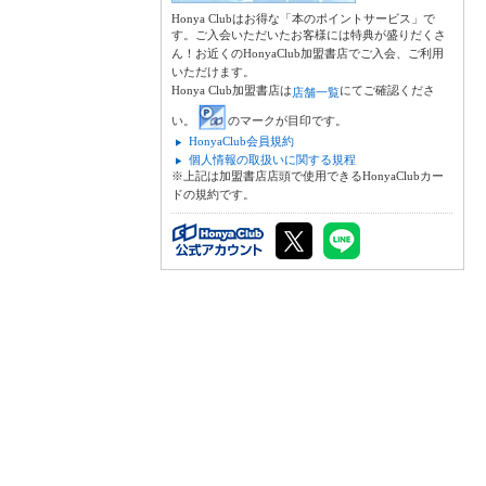
Honya Clubはお得な「本のポイントサービス」で
す。ご入会いただいたお客様には特典が盛りだくさ
ん！お近くのHonyaClub加盟書店でご入会、ご利用
いただけます。
Honya Club加盟書店は
にてご確認くださ
店舗一覧
い。
のマークが目印です。
HonyaClub会員規約
個人情報の取扱いに関する規程
※上記は加盟書店店頭で使用できるHonyaClubカー
ドの規約です。