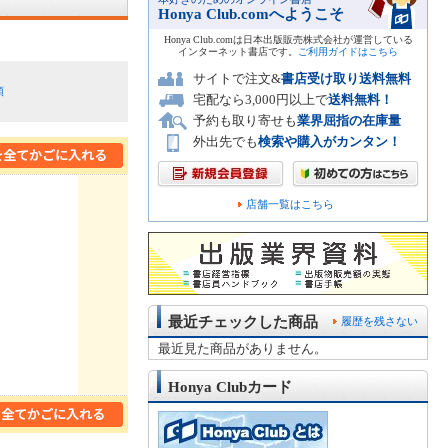
Honya Club.comへようこそ
Honya Club.comは日本出版販売株式会社が運営している
インターネット書店です。
ご利用ガイドはこちら
サイトで注文&
書店受け取り送料無料
順
宅配なら3,000円以上で
送料無料！
予約も取り寄せも
業界屈指の在庫量
外出先でも
検索や購入がカンタン！
店舗一覧はこちら
最近チェックした商品
履歴を残さない
最近見た商品がありません。
Honya Clubカード