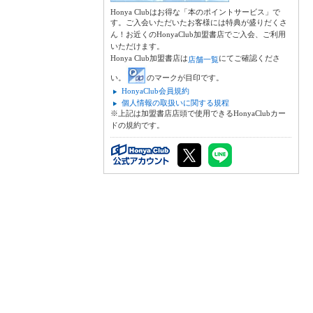
Honya Clubはお得な「本のポイントサービス」で
す。ご入会いただいたお客様には特典が盛りだくさ
ん！お近くのHonyaClub加盟書店でご入会、ご利用
いただけます。
Honya Club加盟書店は
にてご確認くださ
店舗一覧
い。
のマークが目印です。
HonyaClub会員規約
個人情報の取扱いに関する規程
※上記は加盟書店店頭で使用できるHonyaClubカー
ドの規約です。