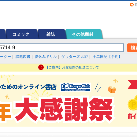
画（コミック）など在庫も充実
コミック
雑誌
その他商材
ーグー
｜
課題図書
｜
夏休みドリル
｜
ゲッターズ 2027
｜
十二国記【予約】
【ご案内】お盆期間の配送について