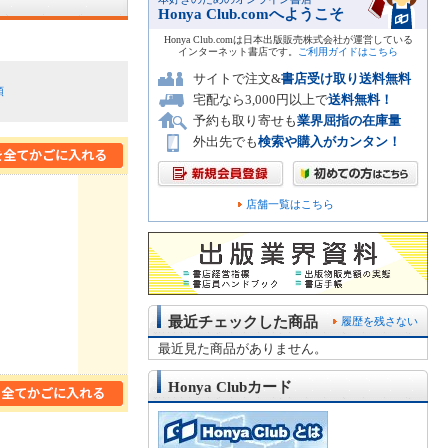
Honya Club.comへようこそ
Honya Club.comは日本出版販売株式会社が運営している
インターネット書店です。
ご利用ガイドはこちら
サイトで注文&
書店受け取り送料無料
順
宅配なら3,000円以上で
送料無料！
予約も取り寄せも
業界屈指の在庫量
外出先でも
検索や購入がカンタン！
店舗一覧はこちら
最近チェックした商品
履歴を残さない
最近見た商品がありません。
Honya Clubカード