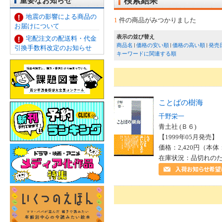
重要なお知らせ
検索結果
地震の影響による商品の
1
件の商品がみつかりました
お届けについて
表示の並び替え
宅配注文の配送料・代金
商品名
価格の安い順
価格の高い順
発売
引換手数料改定のお知らせ
キーワードに関連する順
ことばの樹海
千野栄一
青土社 (Ｂ６)
【1999年05月発売】 I
価格：2,420円（本体
在庫状況：品切れの