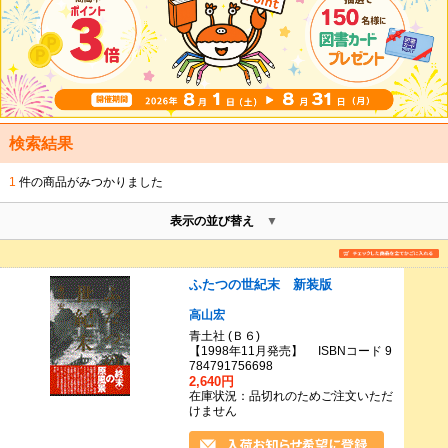
検索結果
1
件の商品がみつかりました
表示の並び替え
ふたつの世紀末 新装版
高山宏
青土社 (Ｂ６)
【1998年11月発売】 ISBNコード 9
784791756698
2,640円
在庫状況：品切れのためご注文いただ
けません