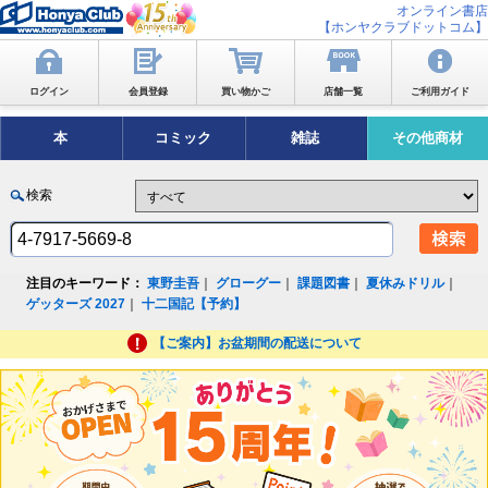
オンライン書店
【ホンヤクラブドットコム】
ログイン
会員登録
買い物かご
店舗一覧
ご利用ガイド
本
コミック
雑誌
その他商材
検索
注目のキーワード：
東野圭吾
｜
グローグー
｜
課題図書
｜
夏休みドリル
｜
ゲッターズ 2027
｜
十二国記【予約】
【ご案内】お盆期間の配送について