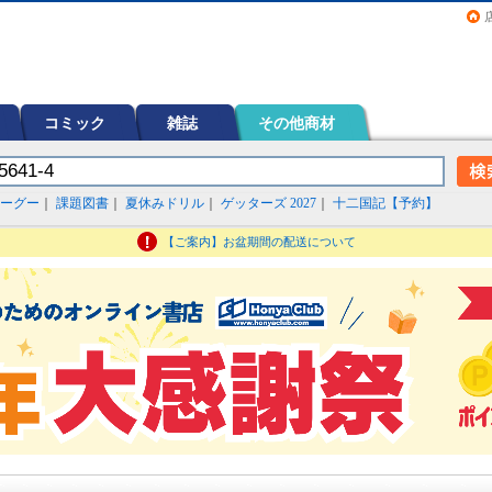
画（コミック）など在庫も充実
コミック
雑誌
その他商材
ーグー
｜
課題図書
｜
夏休みドリル
｜
ゲッターズ 2027
｜
十二国記【予約】
【ご案内】お盆期間の配送について