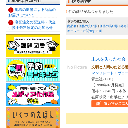
重要なお知らせ
検索結果
地震の影響による商品の
1
件の商品がみつかりました
お届けについて
表示の並び替え
宅配注文の配送料・代金
商品名
価格の安い順
価格の高い順
発売
引換手数料改定のお知らせ
キーワードに関連する順
未来を失った社会
文明と人間のたどる
マンフレート・ヴェ
青土社 (Ｂ６)
【1998年07月発売】 I
価格：2,640円（本体
在庫状況：出版社より