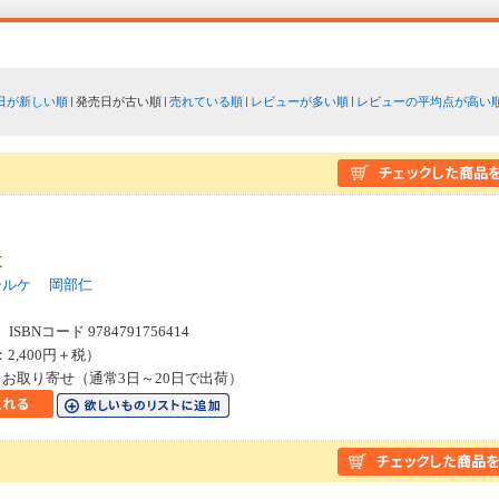
日が新しい順
発売日が古い順
売れている順
レビューが多い順
レビューの平均点が高い
道
ールケ
岡部仁
SBNコード 9784791756414
：2,400円＋税）
お取り寄せ（通常3日～20日で出荷）