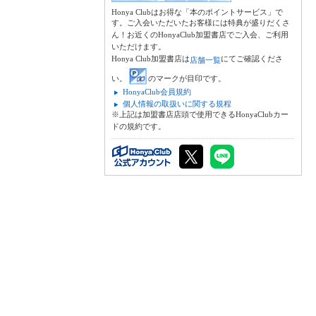
Honya Clubはお得な「本のポイントサービス」で
す。ご入会いただいたお客様には特典が盛りだくさ
ん！お近くのHonyaClub加盟書店でご入会、ご利用
いただけます。
Honya Club加盟書店は
にてご確認くださ
店舗一覧
い。
のマークが目印です。
HonyaClub会員規約
個人情報の取扱いに関する規程
※上記は加盟書店店頭で使用できるHonyaClubカー
ドの規約です。