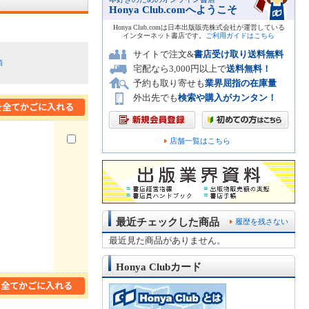
Honya Club.comへようこそ
Honya Club.comは日本出版販売株式会社が運営している
インターネット書店です。
ご利用ガイドはこちら
サイトで注文&
書店受け取り送料無料
順
宅配なら3,000円以上で
送料無料！
予約も取り寄せも
業界屈指の在庫量
外出先でも
検索や購入がカンタン！
店舗一覧はこちら
最近チェックした商品
履歴を残さない
最近見た商品がありません。
Honya Clubカード