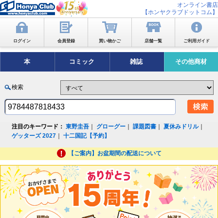
オンライン書店
【ホンヤクラブドットコム】
ログイン
会員登録
買い物かご
店舗一覧
ご利用ガイド
本
コミック
雑誌
その他商材
検索
注目のキーワード：
東野圭吾
｜
グローグー
｜
課題図書
｜
夏休みドリル
｜
ゲッターズ 2027
｜
十二国記【予約】
【ご案内】お盆期間の配送について