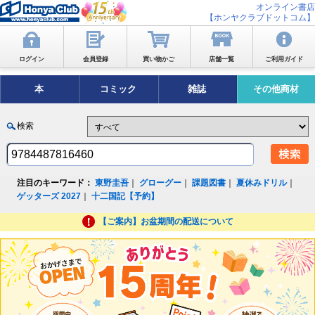
オンライン書店
【ホンヤクラブドットコム】
ログイン
会員登録
買い物かご
店舗一覧
ご利用ガイド
本
コミック
雑誌
その他商材
検索
注目のキーワード：
東野圭吾
｜
グローグー
｜
課題図書
｜
夏休みドリル
｜
ゲッターズ 2027
｜
十二国記【予約】
【ご案内】お盆期間の配送について