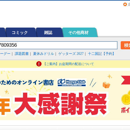
画（コミック）など在庫も充実
コミック
雑誌
その他商材
ーグー
｜
課題図書
｜
夏休みドリル
｜
ゲッターズ 2027
｜
十二国記【予約】
【ご案内】お盆期間の配送について