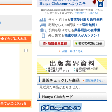
Honya Club.comへようこそ
Honya Club.comは日本出版販売株式会社が運営している
インターネット書店です。
ご利用ガイドはこちら
サイトで注文&
書店受け取り送料無料
順
宅配なら3,000円以上で
送料無料！
予約も取り寄せも
業界屈指の在庫量
外出先でも
検索や購入がカンタン！
店舗一覧はこちら
最近チェックした商品
履歴を残さない
最近見た商品がありません。
Honya Clubカード