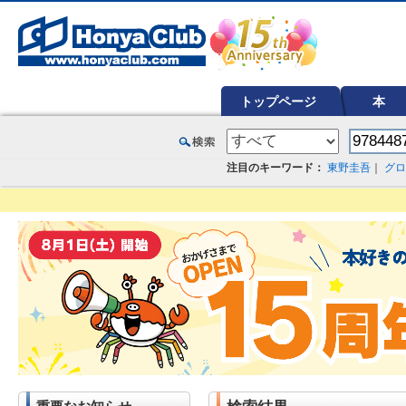
オンライン書店【ホンヤクラブ】はお好きな本屋での受け取りで送料無料！新刊予約・通販も。本（書籍）、雑誌、漫
トップページ
本
注目のキーワード：
東野圭吾
｜
グロ