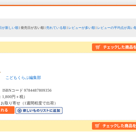
日が新しい順
発売日が古い順
売れている順
レビューが多い順
レビューの平均点が高い
ん
ロ
こどもくらぶ編集部
SBNコード 9784487809356
：1,800円＋税）
お取り寄せ（1週間程度で出荷）