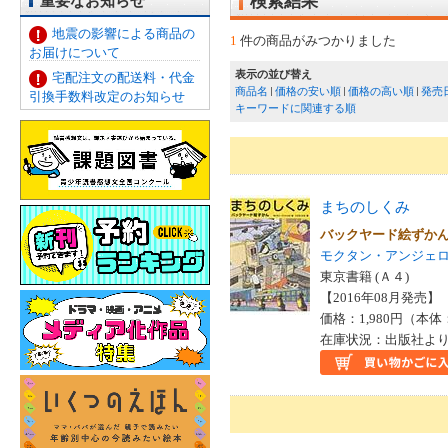
重要なお知らせ
検索結果
地震の影響による商品の
1
件の商品がみつかりました
お届けについて
表示の並び替え
宅配注文の配送料・代金
商品名
価格の安い順
価格の高い順
発売
引換手数料改定のお知らせ
キーワードに関連する順
まちのしくみ
バックヤード絵ずか
モクタン・アンジェ
東京書籍 (Ａ４)
【2016年08月発売】 I
価格：1,980円（本体
在庫状況：出版社より