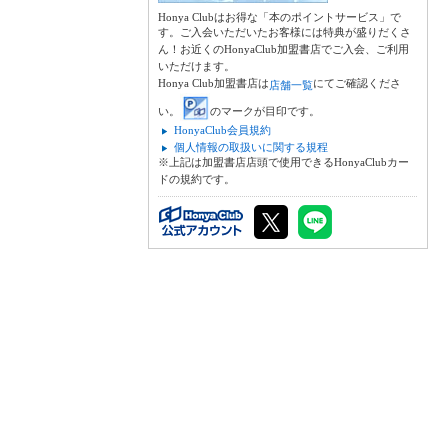
Honya Clubはお得な「本のポイントサービス」で
す。ご入会いただいたお客様には特典が盛りだくさ
ん！お近くのHonyaClub加盟書店でご入会、ご利用
いただけます。
Honya Club加盟書店は
にてご確認くださ
店舗一覧
い。
のマークが目印です。
HonyaClub会員規約
個人情報の取扱いに関する規程
※上記は加盟書店店頭で使用できるHonyaClubカー
ドの規約です。