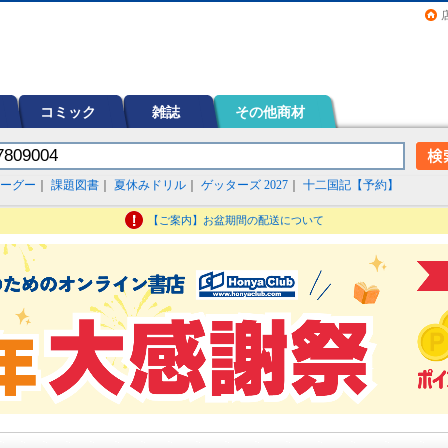
画（コミック）など在庫も充実
コミック
雑誌
その他商材
ーグー
｜
課題図書
｜
夏休みドリル
｜
ゲッターズ 2027
｜
十二国記【予約】
【ご案内】お盆期間の配送について