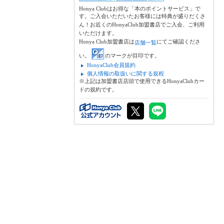
Honya Clubはお得な「本のポイントサービス」で
す。ご入会いただいたお客様には特典が盛りだくさ
ん！お近くのHonyaClub加盟書店でご入会、ご利用
いただけます。
Honya Club加盟書店は
にてご確認くださ
店舗一覧
い。
のマークが目印です。
HonyaClub会員規約
個人情報の取扱いに関する規程
※上記は加盟書店店頭で使用できるHonyaClubカー
ドの規約です。