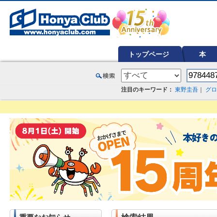
オンライン書店【ホンヤクラブ】はお好きな本屋での受け取りで送料無料！新刊予約・通販も。本（書籍）、雑誌、漫
トップページ
本
注目のキーワード：
東野圭吾
｜
グロ