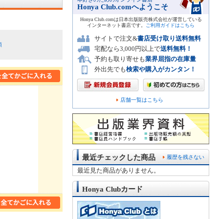
Honya Club.comへようこそ
Honya Club.comは日本出版販売株式会社が運営している
インターネット書店です。
ご利用ガイドはこちら
サイトで注文&
書店受け取り送料無料
順
宅配なら3,000円以上で
送料無料！
予約も取り寄せも
業界屈指の在庫量
外出先でも
検索や購入がカンタン！
店舗一覧はこちら
最近チェックした商品
履歴を残さない
最近見た商品がありません。
Honya Clubカード