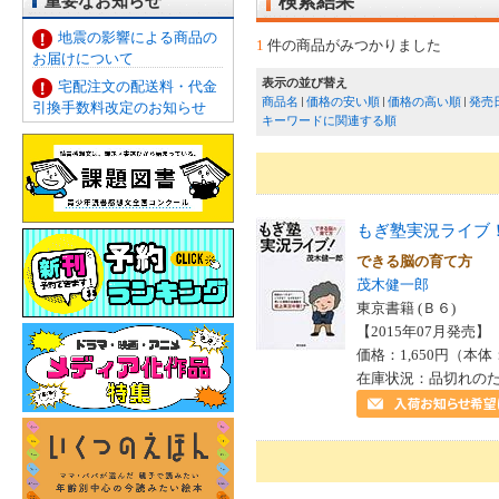
重要なお知らせ
検索結果
地震の影響による商品の
1
件の商品がみつかりました
お届けについて
表示の並び替え
宅配注文の配送料・代金
商品名
価格の安い順
価格の高い順
発売
引換手数料改定のお知らせ
キーワードに関連する順
もぎ塾実況ライブ
できる脳の育て方
茂木健一郎
東京書籍 (Ｂ６)
【2015年07月発売】 I
価格：1,650円（本体
在庫状況：品切れの