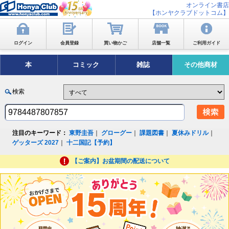
オンライン書店
【ホンヤクラブドットコム】
ログイン
会員登録
買い物かご
店舗一覧
ご利用ガイド
本
コミック
雑誌
その他商材
検索
注目のキーワード：
東野圭吾
｜
グローグー
｜
課題図書
｜
夏休みドリル
｜
ゲッターズ 2027
｜
十二国記【予約】
【ご案内】お盆期間の配送について