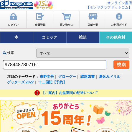
オンライン書店
【ホンヤクラブドットコム】
ログイン
会員登録
買い物かご
店舗一覧
ご利用ガイド
本
コミック
雑誌
その他商材
検索
注目のキーワード：
東野圭吾
｜
グローグー
｜
課題図書
｜
夏休みドリル
｜
ゲッターズ 2027
｜
十二国記【予約】
【ご案内】お盆期間の配送について