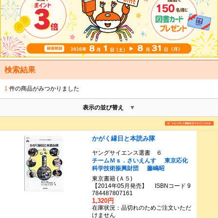
検索結果
1
件の商品がみつかりました
表示の並び替え
かがく縁日と本読み隊
ヤングサイエンス選書 ６
チームＭｓ．さいえんす
東京応化
科学技術振興財団
藤嶋昭
東京書籍 (Ａ５)
【2014年05月発売】 ISBNコード 9
784487807161
1,320円
在庫状況：品切れのためご注文いただ
けません