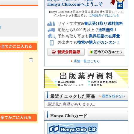
Honya Club.comへようこそ
Honya Club.comは日本出版販売株式会社が運営している
インターネット書店です。
ご利用ガイドはこちら
サイトで注文&
書店受け取り送料無料
順
宅配なら3,000円以上で
送料無料！
予約も取り寄せも
業界屈指の在庫量
外出先でも
検索や購入がカンタン！
店舗一覧はこちら
最近チェックした商品
履歴を残さない
最近見た商品がありません。
Honya Clubカード