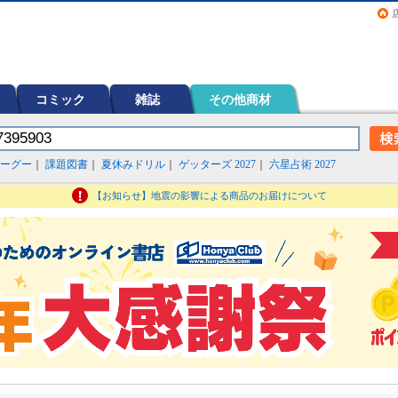
画（コミック）など在庫も充実
コミック
雑誌
その他商材
ーグー
｜
課題図書
｜
夏休みドリル
｜
ゲッターズ 2027
｜
六星占術 2027
【お知らせ】地震の影響による商品のお届けについて