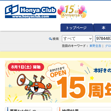
オンライン書店【ホンヤクラブ】はお好きな本屋での受け取りで送料無料！新刊予約・通販も。本（書籍）、雑誌、漫
トップページ
本
注目のキーワード：
東野圭吾
｜
グロ