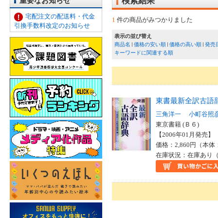
重要なお知らせ
検索結果
宅配注文の配送料・代金
1
件の商品がみつかりました
引換手数料改定のお知らせ
表示の並び替え
商品名
価格の安い順
価格の高い順
発売
キーワードに関連する順
東書最新全訳古語
三角洋一
小町谷照
東京書籍 (Ｂ６)
【2006年01月発売】 I
価格：2,860円（本体
在庫状況：在庫あり（