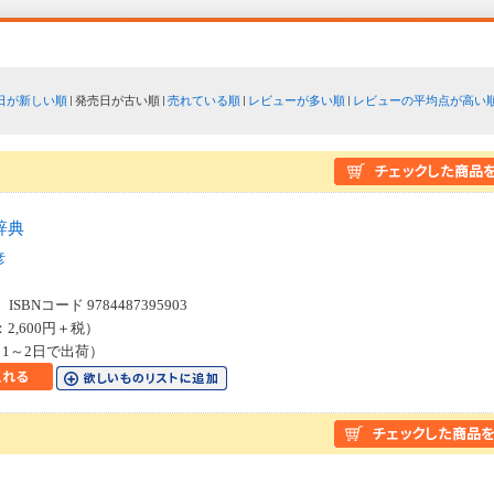
日が新しい順
発売日が古い順
売れている順
レビューが多い順
レビューの平均点が高い
辞典
彦
SBNコード 9784487395903
：2,600円＋税）
1～2日で出荷）