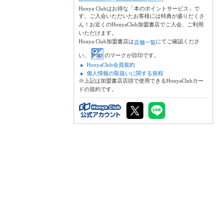
Honya Clubはお得な「本のポイントサービス」で
す。ご入会いただいたお客様には特典が盛りだくさ
ん！お近くのHonyaClub加盟書店でご入会、ご利用
いただけます。
Honya Club加盟書店は
にてご確認くださ
店舗一覧
い。
のマークが目印です。
HonyaClub会員規約
個人情報の取扱いに関する規程
※上記は加盟書店店頭で使用できるHonyaClubカー
ドの規約です。