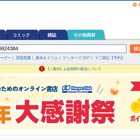
画（コミック）など在庫も充実
コミック
雑誌
その他商材
ーグー
｜
課題図書
｜
夏休みドリル
｜
ゲッターズ 2027
｜
十二国記【予約】
【ご案内】お盆期間の配送について