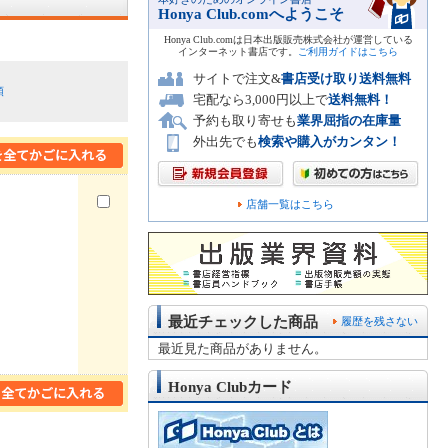
Honya Club.comへようこそ
Honya Club.comは日本出版販売株式会社が運営している
インターネット書店です。
ご利用ガイドはこちら
サイトで注文&
書店受け取り送料無料
順
宅配なら3,000円以上で
送料無料！
予約も取り寄せも
業界屈指の在庫量
外出先でも
検索や購入がカンタン！
店舗一覧はこちら
最近チェックした商品
履歴を残さない
最近見た商品がありません。
Honya Clubカード