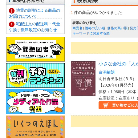
重要なお知らせ
検索結果
地震の影響による商品の
1
件の商品がみつかりました
お届けについて
表示の並び替え
宅配注文の配送料・代金
商品名
価格の安い順
価格の高い順
発売
引換手数料改定のお知らせ
キーワードに関連する順
小さな会社の「人
白潟敏朗
明日香出版社 (Ｂ６)
【2026年01月発売】 I
価格：1,980円（本体
在庫状況：在庫あり（