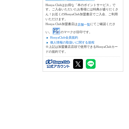
Honya Clubはお得な「本のポイントサービス」で
す。ご入会いただいたお客様には特典が盛りだくさ
ん！お近くのHonyaClub加盟書店でご入会、ご利用
いただけます。
Honya Club加盟書店は
にてご確認くださ
店舗一覧
い。
のマークが目印です。
HonyaClub会員規約
個人情報の取扱いに関する規程
※上記は加盟書店店頭で使用できるHonyaClubカー
ドの規約です。